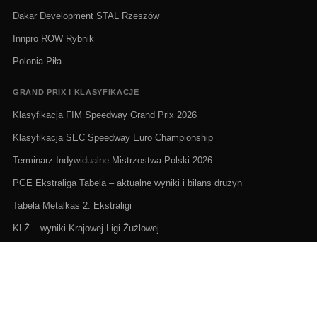
Dakar Development STAL Rzeszów
Innpro ROW Rybnik
Polonia Piła
GRAND PRIX I KLASYFIKACJE
Klasyfikacja FIM Speedway Grand Prix 2026
Klasyfikacja SEC Speedway Euro Championship
Terminarz Indywidualne Mistrzostwa Polski 2026
PGE Ekstraliga Tabela – aktualne wyniki i bilans drużyn
Tabela Metalkas 2. Ekstraligi
KLŻ – wyniki Krajowej Ligi Żużlowej
ŻUŻEL NA ŻYWO I TERMINARZE
Żużel na żywo: Gdzie oglądać transmisje
PGE Ekstraliga terminarz