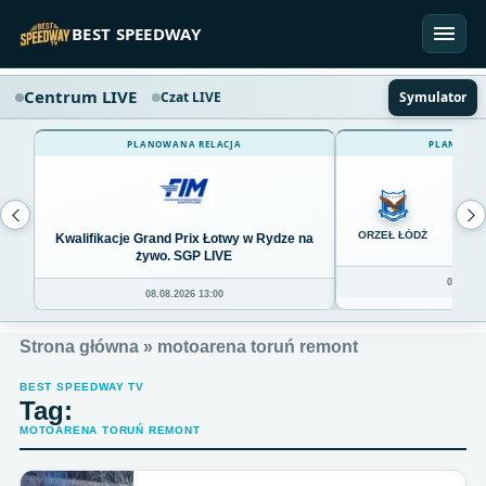
Przejdź do treści
BEST SPEEDWAY
Centrum LIVE
Czat LIVE
Symulator
PLANOWANA RELACJA
PLANOWAN
0
ORZEŁ ŁÓDŹ
Kwalifikacje Grand Prix Łotwy w Rydze na
żywo. SGP LIVE
08.08.20
08.08.2026 13:00
Strona główna
»
motoarena toruń remont
BEST SPEEDWAY TV
Tag:
MOTOARENA TORUŃ REMONT