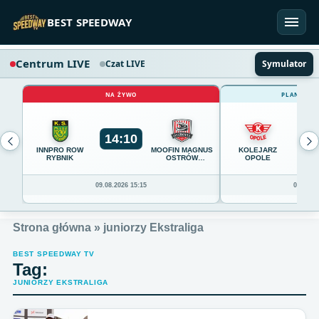
Przejdź do treści
BEST SPEEDWAY
Centrum LIVE
Czat LIVE
Symulator
NA ŻYWO
PLANOWAN
14
:
10
0
INNPRO ROW
MOOFIN MAGNUS
KOLEJARZ
RYBNIK
OSTRÓW
OPOLE
WIELKOPOLSKI
09.08.2026 15:15
09.08.20
Strona główna
»
juniorzy Ekstraliga
BEST SPEEDWAY TV
Tag:
JUNIORZY EKSTRALIGA