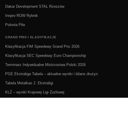
Dakar Development STAL Rzeszów
Innpro ROW Rybnik
Polonia Piła
GRAND PRIX I KLASYFIKACJE
Klasyfikacja FIM Speedway Grand Prix 2026
Klasyfikacja SEC Speedway Euro Championship
Terminarz Indywidualne Mistrzostwa Polski 2026
PGE Ekstraliga Tabela – aktualne wyniki i bilans drużyn
Tabela Metalkas 2. Ekstraligi
KLŻ – wyniki Krajowej Ligi Żużlowej
ŻUŻEL NA ŻYWO I TERMINARZE
Żużel na żywo: Gdzie oglądać transmisje
PGE Ekstraliga terminarz