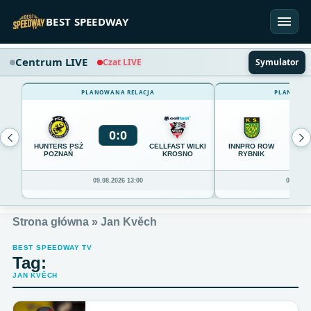
Przejdź do treści
BEST SPEEDWAY
Centrum LIVE
Czat LIVE
Symulator
PLANOWANA RELACJA
PLANOWAN
0
:
0
0
HUNTERS PSŻ
CELLFAST WILKI
INNPRO ROW
POZNAŃ
KROSNO
RYBNIK
09.08.2026 13:00
09.08.20
Strona główna
»
Jan Kvěch
BEST SPEEDWAY TV
Tag:
JAN KVĚCH