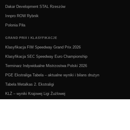
Dakar Development STAL Rzeszów
Innpro ROW Rybnik
Polonia Piła
GRAND PRIX I KLASYFIKACJE
Klasyfikacja FIM Speedway Grand Prix 2026
Klasyfikacja SEC Speedway Euro Championship
Terminarz Indywidualne Mistrzostwa Polski 2026
PGE Ekstraliga Tabela – aktualne wyniki i bilans drużyn
Tabela Metalkas 2. Ekstraligi
KLŻ – wyniki Krajowej Ligi Żużlowej
ŻUŻEL NA ŻYWO I TERMINARZE
Żużel na żywo: Gdzie oglądać transmisje
PGE Ekstraliga terminarz