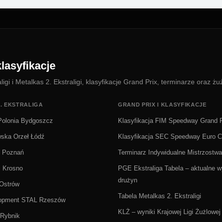
lasyfikacje
i i Metalkas 2. Ekstraligi, klasyfikacje Grand Prix, terminarze oraz żu
. EKSTRALIGA
GRAND PRIX I KLASYFIKACJE
olonia Bydgoszcz
Klasyfikacja FIM Speedway Grand P
wska Orzeł Łódź
Klasyfikacja SEC Speedway Euro 
Ż Poznań
Terminarz Indywidualne Mistrzostwa
i Krosno
PGE Ekstraliga Tabela – aktualne wy
drużyn
 Ostrów
Tabela Metalkas 2. Ekstraligi
lopment STAL Rzeszów
KLŻ – wyniki Krajowej Ligi Żużlowej
Rybnik