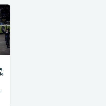
ą.
ie
j