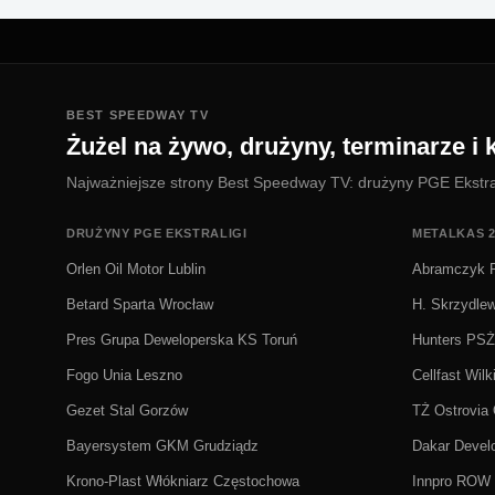
BEST SPEEDWAY TV
Żużel na żywo, drużyny, terminarze i k
Najważniejsze strony Best Speedway TV: drużyny PGE Ekstralig
DRUŻYNY PGE EKSTRALIGI
METALKAS 2
Orlen Oil Motor Lublin
Abramczyk P
Betard Sparta Wrocław
H. Skrzydle
Pres Grupa Deweloperska KS Toruń
Hunters PS
Fogo Unia Leszno
Cellfast Wilk
Gezet Stal Gorzów
TŻ Ostrovia
Bayersystem GKM Grudziądz
Dakar Deve
Krono-Plast Włókniarz Częstochowa
Innpro ROW 