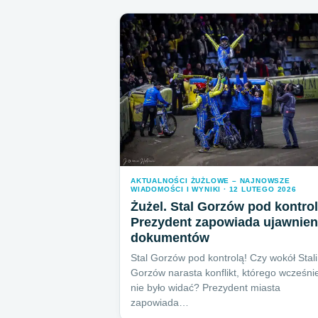
AKTUALNOŚCI ŻUŻLOWE – NAJNOWSZE
WIADOMOŚCI I WYNIKI · 12 LUTEGO 2026
Żużel. Stal Gorzów pod kontrol
Prezydent zapowiada ujawnien
dokumentów
Stal Gorzów pod kontrolą! Czy wokół Stali
Gorzów narasta konflikt, którego wcześnie
nie było widać? Prezydent miasta
zapowiada…