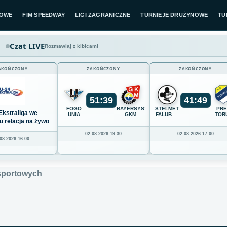
LOWE
FIM SPEEDWAY
LIGI ZAGRANICZNE
TURNIEJE DRUŻYNOWE
TU
Czat LIVE
Rozmawiaj z kibicami
AKOŃCZONY
ZAKOŃCZONY
ZAKOŃCZONY
51
:
39
41
:
49
FOGO
BAYERSYSTEM
STELMET
PR
Ekstraliga we
UNIA
GKM
FALUBAZ
TOR
LESZNO
GRUDZIĄDZ
ZIELONA
u relacja na żywo
GÓRA
02.08.2026 19:30
02.08.2026 17:00
08.2026 16:00
 sportowych