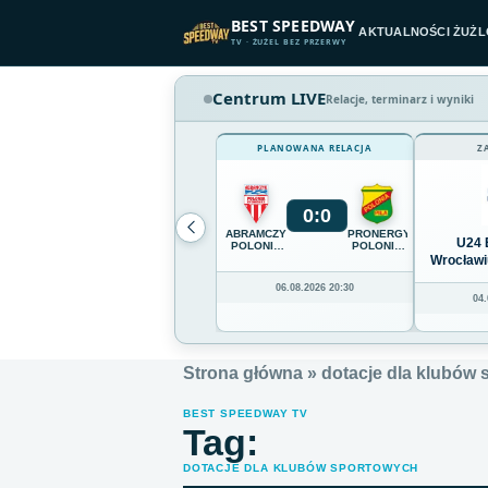
Przejdź do treści
BEST SPEEDWAY
AKTUALNOŚCI ŻUŻ
TV · ŻUŻEL BEZ PRZERWY
Centrum LIVE
Relacje, terminarz i wyniki
PLANOWANA RELACJA
Z
0
:
0
ABRAMCZYK
PRONERGY
U24 
POLONIA
POLONIA
BYDGOSZCZ
PIŁA
Wrocławi
06.08.2026 20:30
04.
Strona główna
»
dotacje dla klubów
BEST SPEEDWAY TV
Tag:
DOTACJE DLA KLUBÓW SPORTOWYCH