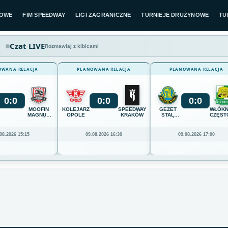
LOWE
FIM SPEEDWAY
LIGI ZAGRANICZNE
TURNIEJE DRUŻYNOWE
TU
Czat LIVE
Rozmawiaj z kibicami
OWANA RELACJA
PLANOWANA RELACJA
PLANOWANA RELACJA
0
:
0
0
:
0
0
:
0
MOOFIN
KOLEJARZ
SPEEDWAY
GEZET
WŁÓKN
MAGNUS
OPOLE
KRAKÓW
STAL
CZĘST
OSTRÓW
GORZÓW
WIELKOPOLSKI
08.2026 15:15
09.08.2026 16:30
09.08.2026 17:00