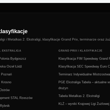
lasyfikacje
i i Metalkas 2. Ekstraligi, klasyfikacje Grand Prix, terminarze oraz żu
. EKSTRALIGA
GRAND PRIX I KLASYFIKACJE
olonia Bydgoszcz
Klasyfikacja FIM Speedway Grand P
wska Orzeł Łódź
Klasyfikacja SEC Speedway Euro 
Ż Poznań
Terminarz Indywidualne Mistrzostwa
i Krosno
PGE Ekstraliga Tabela – aktualne wy
drużyn
 Ostrów
Tabela Metalkas 2. Ekstraligi
lopment STAL Rzeszów
KLŻ – wyniki Krajowej Ligi Żużlowej
Rybnik