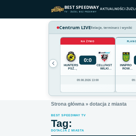
Przejdź do treści
BEST SPEEDWAY
AKTUALNOŚCI ŻUŻ
TV · ŻUŻEL BEZ PRZERWY
Centrum LIVE
Relacje, terminarz i wyniki
NA ŻYWO
PLAN
0
:
0
HUNTERS
CELLFAST
INNPRO
PSŻ
WILKI
ROW
POZNAŃ
KROSNO
RYBNIK
09.08.2026 13:00
09.
Strona główna
»
dotacja z miasta
BEST SPEEDWAY TV
Tag:
DOTACJA Z MIASTA