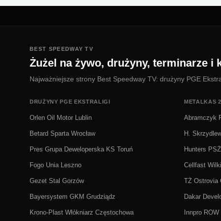
BEST SPEEDWAY TV
Żużel na żywo, drużyny, terminarze i k
Najważniejsze strony Best Speedway TV: drużyny PGE Ekstralig
DRUŻYNY PGE EKSTRALIGI
METALKAS 2
Orlen Oil Motor Lublin
Abramczyk P
Betard Sparta Wrocław
H. Skrzydle
Pres Grupa Deweloperska KS Toruń
Hunters PS
Fogo Unia Leszno
Cellfast Wilk
Gezet Stal Gorzów
TŻ Ostrovia
Bayersystem GKM Grudziądz
Dakar Deve
Krono-Plast Włókniarz Częstochowa
Innpro ROW 