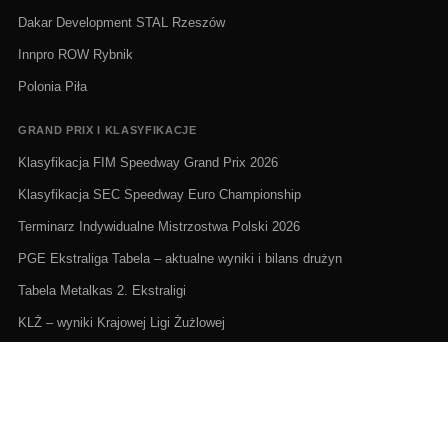
Dakar Development STAL Rzeszów
Innpro ROW Rybnik
Polonia Piła
GRAND PRIX I KLASYFIKACJE
Klasyfikacja FIM Speedway Grand Prix 2026
Klasyfikacja SEC Speedway Euro Championship
Terminarz Indywidualne Mistrzostwa Polski 2026
PGE Ekstraliga Tabela – aktualne wyniki i bilans drużyn
Tabela Metalkas 2. Ekstraligi
KLŻ – wyniki Krajowej Ligi Żużlowej
ŻUŻEL NA ŻYWO I TERMINARZE
Żużel na żywo: Gdzie oglądać transmisje
PGE Ekstraliga terminarz