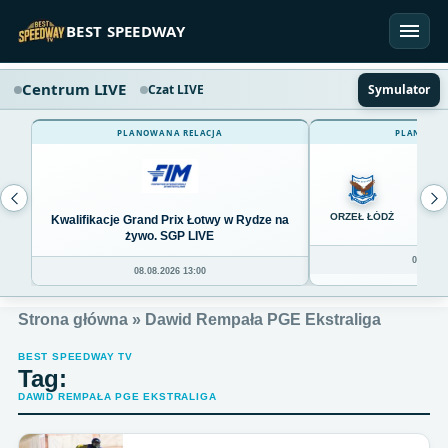
Przejdź do treści
BEST SPEEDWAY
Centrum LIVE
Czat LIVE
Symulator
PLANOWANA RELACJA
PLANOWAN
0
ORZEŁ ŁÓDŹ
Kwalifikacje Grand Prix Łotwy w Rydze na
żywo. SGP LIVE
08.08.20
08.08.2026 13:00
Strona główna
»
Dawid Rempała PGE Ekstraliga
BEST SPEEDWAY TV
Tag:
DAWID REMPAŁA PGE EKSTRALIGA